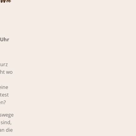
Uhr
kurz
cht wo
eine
test
en?
ebswege
 sind,
an die