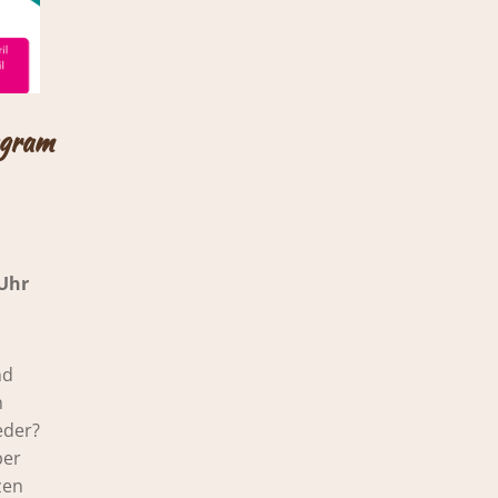
agram
Uhr
nd
h
eder?
ber
zen