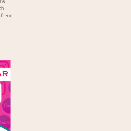
ine
ch
h freue