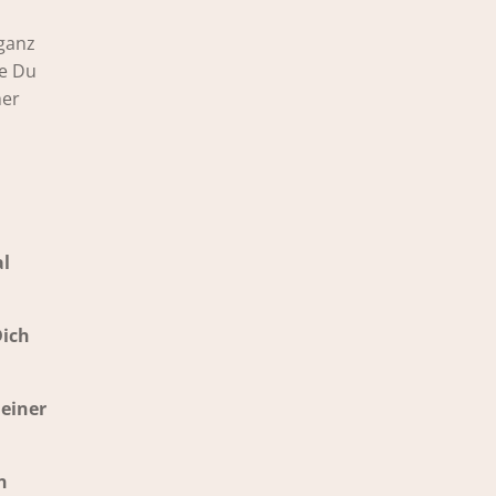
 ganz
ie Du
her
al
Dich
Deiner
n