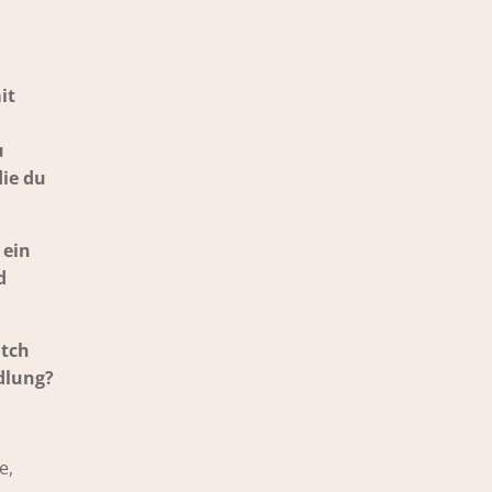
it
u
die du
 ein
d
itch
dlung?
e,